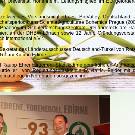
er Universität Hohenheim. Leitungsmitglied im EU geförder
itweiliges Vorstandsmitglied des „BioValley- Deutschland; 
schaftsperiodikums Scientia Agriculturae Bohemica Prague (20
s Phaenovum Schülerforschungszentrum Dreiländereck am Ha
iert an der DHBW-Lörrach sowie 12 Jahre Gründungsvorsta
h International e.V.“.
Sekretär des Länderausschusses Deutschland-Türkei von Rot
 Rotary Kulübü Edirne.
d Raupp Ehrenbürger der Stadt Edirne dem früheren Andriano
rde er von Regierungspräsidentin Sylvia M. Felder mit d
Heimatpflege in Nordbaden ausgezeichnet.