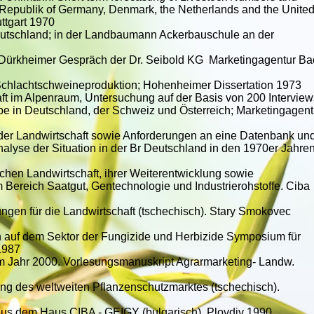
l Republik of Germany, Denmark, the Netherlands and the Unite
ttgart 1970
eutschland; in der Landbaumann Ackerbauschule an der
 1.Dürkheimer Gespräch der Dr. Seibold KG Marketingagentur Ba
 Schlachtschweineproduktion; Hohenheimer Dissertation 1973
aft im Alpenraum, Untersuchung auf der Basis von 200 Interview
ebe in Deutschland, der Schweiz und Österreich; Marketingagent
der Landwirtschaft sowie Anforderungen an eine Datenbank un
alyse der Situation in der Br Deutschland in den 1970er Jahren
chen Landwirtschaft, ihrer Weiterentwicklung sowie
 Bereich Saatgut, Gentechnologie und Industrierohstoffe. Ciba
ngen für die Landwirtschaft (tschechisch). Stary Smokovec
 auf dem Sektor der Fungizide und Herbizide Symposium für
 1987
m Jahr 2000. Vorlesungsmanuskript Agrarmarketing- Landw.
ng des weltweiten Pflanzenschutzmarktes (tschechisch).
aus dem Haus CIBA - GEIGY (bulgarisch). Plovdiv 1990