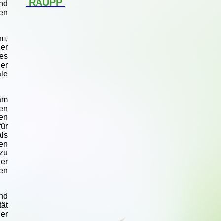
RAUPP
nd
en
im;
er
des
er
ale
sam
len
en
ür
als
hen
zu
ger
ren
nd
tät
er