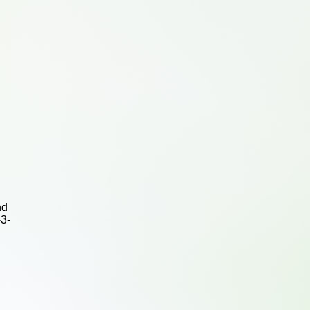
nd
-3-