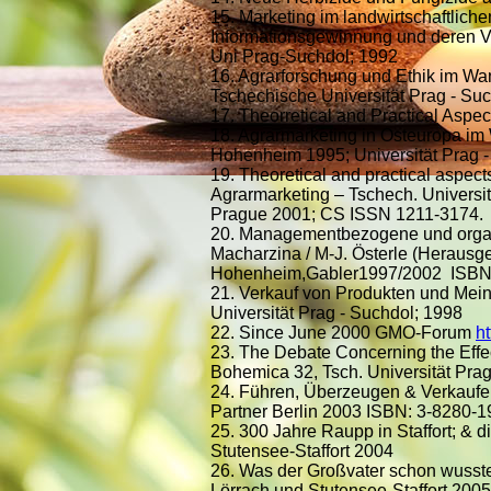
15. Marketing im landwirtschaftlic
Informationsgewinnung und deren V
Uni Prag-Suchdol; 1992
16. Agrarforschung und Ethik im Wa
Tschechische Universität Prag - 
17. Theorretical and Practical Aspec
18. Agrarmarketing in Osteuropa im
Hohenheim 1995; Universität Prag 
19. Theoretical and practical aspect
Agrarmarketing – Tschech. Universi
Prague 2001; CS ISSN 1211-3174.
20. Managementbezogene und organis
Macharzina / M-J. Österle (Herausg
Hohenheim,Gabler1997/2002 ISBN
21. Verkauf von Produkten und Mei
Universität Prag - Suchdol; 1998
22. Since June 2000 GMO-Forum
h
23. The Debate Concerning the Effec
Bohemica 32, Tsch. Universität Pr
24. Führen, Überzeugen & Verkaufen;
Partner Berlin 2003 ISBN: 3-8280-1
25. 300 Jahre Raupp in Staffort; & d
Stutensee-Staffort 2004
26. Was der Großvater schon wusste,
Lörrach und Stutensee-Staffort 2005