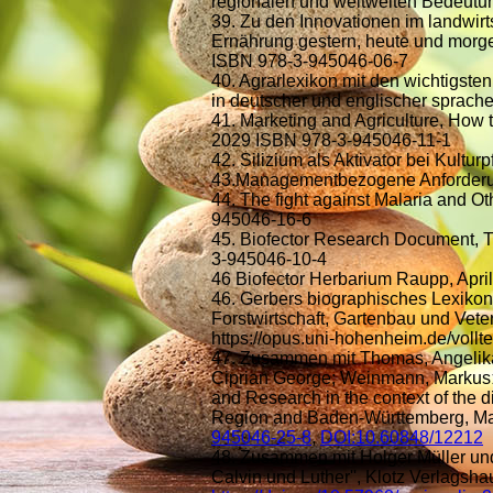
regionalen und weltweiten Bedeutu
39. Zu den Innovationen im landwir
Ernährung gestern, heute und morge
ISBN 978-3-945046-06-7
40. Agrarlexikon mit den wichtigste
in deutscher und englischer sprach
41. Marketing and Agriculture, How 
2029 ISBN 978-3-945046-11-1
42. Silizium als Aktivator bei Kult
43.Managementbezogene Anforderung
44. The fight against Malaria and O
945046-16-6
45. Biofector Research Document, Th
3-945046-10-4
46 Biofector Herbarium Raupp, Apr
46. Gerbers biographisches Lexikon
Forstwirtschaft, Gartenbau und Vet
https://opus.uni-hohenheim.de/vollt
47. Zusammen mit Thomas, Angelik
Ciprian George; Weinmann, Markusː A
and Research in the context of the di
Region and Baden-Württemberg, Ma
945046-25-8
,
DOI:10.60848/12212
48. Zusammen mit Holger Müller un
Calvin und Luther'', Klotz Verlags