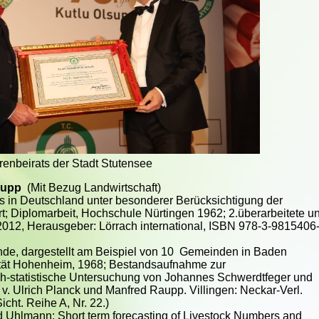
enbeirats der Stadt Stutensee
aupp
(Mit Bezug Landwirtschaft)
 in Deutschland unter besonderer Berücksichtigung der
t; Diplomarbeit, Hochschule Nürtingen 1962; 2.überarbeitete u
 2012, Herausgeber: Lörrach international, ISBN 978-3-9815406
de, dargestellt am Beispiel von 10 Gemeinden in Baden
ität Hohenheim, 1968; Bestandsaufnahme zur
h-statistische Untersuchung von Johannes Schwerdtfeger und
 v. Ulrich Planck und Manfred Raupp. Villingen: Neckar-Verl.
icht. Reihe A, Nr. 22.)
d Uhlmann: Short term forecasting of Livestock Numbers and