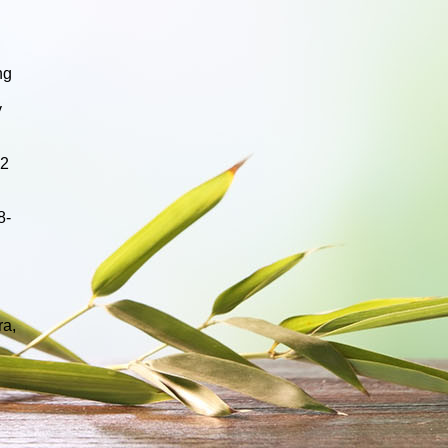
ng
y
-2
8-
ra,