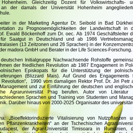
t Hohenheim. Gleichzeitig Dozent für Volkswirtschafts- u
 an der damals der Universität Hohenheim angegliedert
hule.
beiter in der Marketing Agentur Dr. Seibold in Bad Dürkhe
rtation zu Prognosemöglichkeiten der Landwirtschaft in d
f. Ewald Böckenhoff zum Dr. oec. Ab 1974 Geschäftsleiter 
für Saatgut in Deutschland und ab 1986 Vertriebsmanag
ralasien (13 Zeitzonen und 26 Sprachen) in der Konzernzentr
r der madora GmbH und Berater in der Life Sciences-Forschung.
r deutschen Initialgruppe Nachwachsende Rohstoffe gemein
ahmen der friedlichen Revolution ab 1987 Engagement in Po
olnischen Episkopats für die Unterstützung der polnisch
lieferungen (Blizzard Mais). Auf Grund des Engagements f
evolution“, 1990 vom damaligen Rektor Prof. Dr. Jiri Petr 
r Management und zur Einführung der deutschen und englisc
e Agraruniversität Prag berufen. Autor von Literatur 
rschiedenen Sprachen und Training von Studenten und Mana
ik. Darüber hinaus von 2000-2025 Organisator des universitä
„Bioeffektorinduzierte Vitalisierung von Nutzpflanzen u
gen Pflanzenkrankheiten“ an der Tschechischen Agraruniversi
Budapest, der Agrar-Universität Timisoara in Rumänien, d