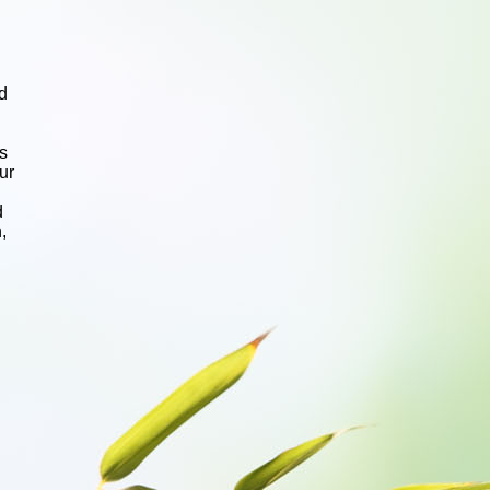
d
d
s
ur
d
,