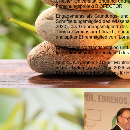
Chester Universität England und d
Forschungsprojekt BIOFECTOR.
Engagements als Gründungs- und ze
Schriftleitungsmitglied des Wissen
2020), als Gründungsmitglied de
Thoma Gymnasium Lörrach, engag
und später Ehrenmitglied von “Lörrac
Ehemaliges Vorstandsmitglied und 
International und Ehrenmitglied des
Seit 25. November 2015 ist Manfre
in der Türkei.
Am 7. Mai 2026 wu
Ehrennadel des Arbeitskreises für 