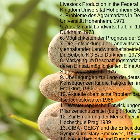
Livestock Production in the Federa
Kingdom Universität Hohenheim Stu
4. Probleme des Agrarmarktes in D
Universität Hohenheim, 1971
5. Absatzmarkt Landwirtschaft. in:
Dürkheim 1973
6. Möglichkeiten der Prognose der
7. Die Entwicklung der Landwirtsch
viehhaltender Landwirtschaftsbetri
Dr. Seibold KG Bad Dürkheim, 1973
8. Marketing im Beschaffungsmarkt 
deren Einsatzmöglichkeiten. Eine An
Stutensee - Staffort, 1975
9. Überlegungen zur Lage der deuts
Konsequenzen für die Tätigkeiten im
Frankfurt, 1985
10. Aktuelle chemische Problemlösu
Tschechoslowakei 1986
11. Westeuropäische Entwicklungen
Pflanzenschutzmittel (bulg.) Plodiv
12. Zur Ernährung der Menschheit i
Hochschule Prag 1989
13. CIBA - GEIGY und die Entwicklu
Symposium Stary Smokovec, 1990
14. Neue Herbizide und Fungizide 