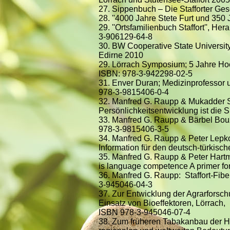
27. Sippenbuch – Die Stafforter Ges
28. ''4000 Jahre Stete Furt und 350
29. ''Ortsfamilienbuch Staffort'', 
3-906129-64-8
30. BW Cooperative State University
Edirne 2010
29. Lörrach Symposium; 5 Jahre Hoc
ISBN: 978-3-942298-02-5
31. Enver Duran; Medizinprofessor 
978-3-9815406-0-4
32. Manfred G. Raupp & Mukadder S.
Persönlichkeitsentwicklung ist di
33. Manfred G. Raupp & Bärbel Bouz
978-3-9815406-3-5
34. Manfred G. Raupp & Peter Lepkoj
Information für den deutsch-türkis
35. Manfred G. Raupp & Peter Hartm
is language competence A primer f
36. Manfred G. Raupp: Staffort-Fibel
3-945046-04-3
37. Zur Entwicklung der Agrarfors
Einsatz von Bioeffektoren, Lörrach,
ISBN 978-3-945046-07-4
38. Zum früheren Tabakanbau der Ha