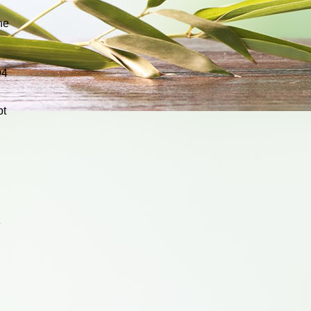
he
94
pt
e