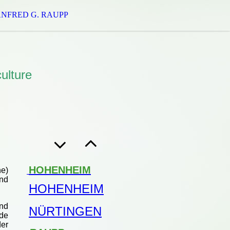
ANFRED G. RAUPP
ulture
HOHENHEIM
e)
nd
HOHENHEIM
und
NÜRTINGEN
rde
der