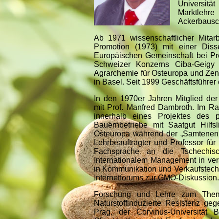
Universitä
Marktlehre
Ackerbausc
Ab 1971 wissenschaftlicher Mitar
Promotion (1973) mit einer Disse
Europäischen Gemeinschaft bei Pro
Schweizer Konzerns Ciba-Geigy 
Agrarchemie für Osteuropa und Zent
in Basel. Seit 1999 Geschäftsführe
I
n den 1970er Jahren Mitglied de
m
it Prof. Manfred Dambroth. Im R
innerhalb eines Projektes des p
Bauernbetriebe mit Saatgut Hilfs
Osteuropa während der „Samtenen R
Lehrbeauftragter und Professor fü
Fachsprache an die Tschechisch
Internationalem Management in ve
in Kommunikation und Verkaufstechn
Internetforums zur GMO-Diskussion.
Forschung und Lehre zum Thema: 
Naturstoffinduzierte Resistenz ge
Prag, der Corvinus-Universität 