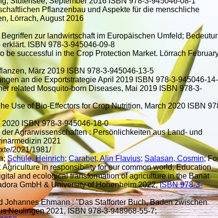
ng, Stutensee, September 2016 ISBN 978-3-945046-08-1
tschaftlichen Pflanzenbau und Aspekte für die menschliche
n, Lörrach, August 2016
n Begriffen zur landwirtschaft im Europäischen Umfeld; Bedeutu
e erklärt. ISBN 978-3-945046-09-8
to be successful in the Crop Protection Market. Lörrach Februar
urpflanzen, März 2019 ISBN 978-3-945046-13-5
en an die Exportstrategie April 2019 ISBN 978-3-945046-14
ther related Mosquito-born Diseases, Mai 2019 ISBN 978-3-
e Use of Bio-Effectors for Crop Nutrition, March 2020 ISBN 97
il 2020 ISBN 978-3-945046-18-0
 der Agrarwissenschaften : Persönlichkeiten aus Land- und
erinärmedizin 2021
exte/2021/1981/
a;
Schüle, Heinrich
;
Carabet, Alin Flavius
;
Salasan, Cosmin
; Fo
griculture in responsibility for our common world, Education
gital and ecological transformation of agriculture in the Banat
dora GmbH & University of Hohenheim 2022,
ISBN 978-3-
d Johannes Ehmann : ''Das Stafforter Buch, Baden zwischen
haus Neulingen 2021, ISBN 978-3-948968-55-7;