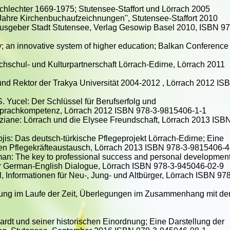
chlechter 1669-1975; Stutensee-Staffort und Lörrach 2005
 Jahre Kirchenbuchaufzeichnungen'', Stutensee-Staffort 2010
Herausgeber Stadt Stutensee, Verlag Gesowip Basel 2010, ISBN 97
; an innovative system of higher education; Balkan Conference
hschul- und Kulturpartnerschaft Lörrach-Edirne, Lörrach 2011
und Rektor der Trakya Universität 2004-2012 , Lörrach 2012 IS
 Yucel: Der Schlüssel für Berufserfolg und
e Sprachkompetenz, Lörrach 2012 ISBN 978-3-9815406-1-1
iane: Lörrach und die Elysee Freundschaft, Lörrach 2013 ISB
is: Das deutsch-türkische Pflegeprojekt Lörrach-Edirne; Eine
chen Pflegekräfteaustausch, Lörrach 2013 ISBN 978-3-9815406-4
an: The key to professional success and personal developmen
or German-English Dialogue, Lörrach ISBN 978-3-945046-02-9
, Informationen für Neu-, Jung- und Altbürger, Lörrach ISBN 978
chung im Laufe der Zeit, Überlegungen im Zusammenhang mit d
rdt und seiner historischen Einordnung; Eine Darstellung der