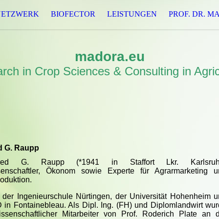
NETZWERK
BIOFECTOR
LEISTUNGEN
PROF. DR. M
madora.eu
rch in Crop Sciences & Consulting in Agric
d G. Raupp
red G. Raupp (*1941 in Staffort Lkr. Karlsruh
enschaftler, Ökonom sowie Experte für Agrarmarketing u
oduktion.
 der Ingenieurschule Nürtingen, der Universität Hohenheim 
n Fontainebleau. Als Dipl. Ing. (FH) und Diplomlandwirt wu
ssenschaftlicher Mitarbeiter von Prof. Roderich Plate an 