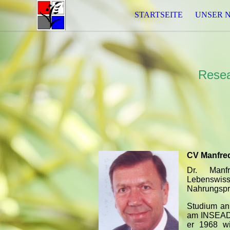
STARTSEITE
UNSER 
Resea
CV Manfre
Dr. Manf
Lebenswiss
Nahrungspr
Studium an
am INSEAD i
er 1968 wi