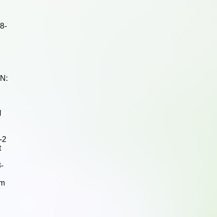
8-
BN:
N
-2
t
-
em