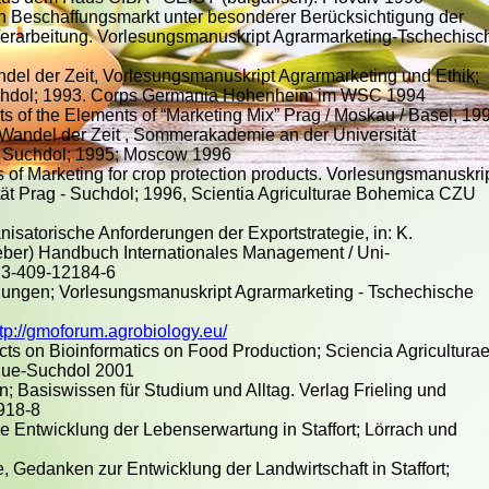
hen Beschaffungsmarkt unter besonderer Berücksichtigung der
erarbeitung. Vorlesungsmanuskript Agrarmarketing-Tschechisc
ndel der Zeit, Vorlesungsmanuskript Agrarmarketing und Ethik;
Suchdol; 1993. Corps Germania Hohenheim im WSC 1994
ts of the Elements of “Marketing Mix” Prag / Moskau / Basel, 19
 Wandel der Zeit , Sommerakademie an der Universität
- Suchdol; 1995; Moscow 1996
s of Marketing for crop protection products. Vorlesungsmanuskri
tät Prag - Suchdol; 1996, Scientia Agriculturae Bohemica CZU
atorische Anforderungen der Exportstrategie, in: K.
eber) Handbuch Internationales Management / Uni-
3-409-12184-6
nungen; Vorlesungsmanuskript Agrarmarketing - Tschechische
ttp://gmoforum.agrobiology.eu/
ts on Bioinformatics on Food Production; Sciencia Agricultura
ague-Suchdol 2001
 Basiswissen für Studium und Alltag. Verlag Frieling und
918-8
ie Entwicklung der Lebenserwartung in Staffort; Lörrach und
 Gedanken zur Entwicklung der Landwirtschaft in Staffort;