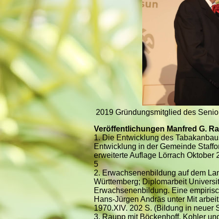
2019 Gründungsmitglied des Senior
Veröffentlichungen Manfred G. R
1. Die Entwicklung des Tabakanbaus
Entwicklung in der Gemeinde Staffor
erweiterte Auflage Lörrach Oktober
5
2. Erwachsenenbildung auf dem Lan
Württemberg; Diplomarbeit Univers
Erwachsenenbildung. Eine empirisc
Hans-Jürgen Andräs unter Mit arbeit
1970.XIV. 202 S. (Bildung in neuer S
3. Raupp mit Böckenhoff, Kohler un