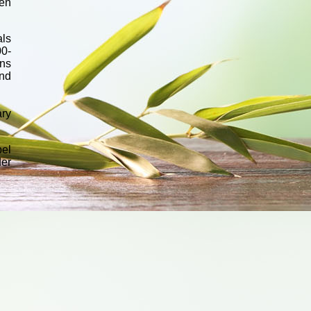
ten
als
00-
ns
nd
ary
pel
er